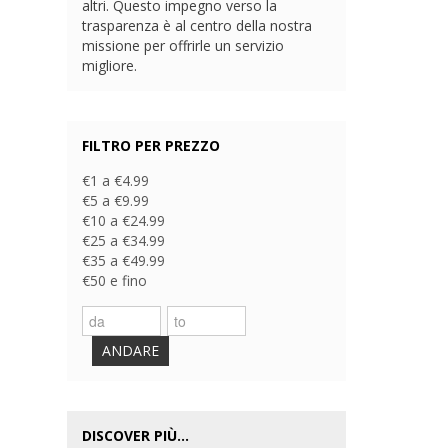
altri. Questo impegno verso la
trasparenza è al centro della nostra
missione per offrirle un servizio
migliore.
FILTRO PER PREZZO
€1 a €4.99
€5 a €9.99
€10 a €24.99
€25 a €34.99
€35 a €49.99
€50 e fino
ANDARE
DISCOVER PIÙ...