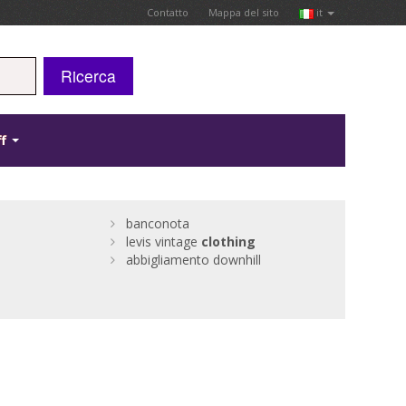
Contatto
Mappa del sito
it
Ricerca
ff
banconota
levis vintage
clothing
abbigliamento downhill