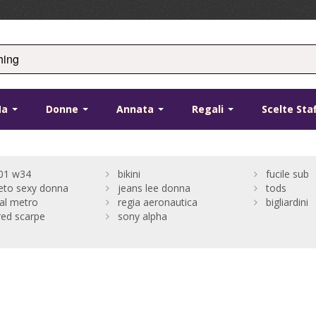
Ma
Donne
Annata
Regali
Scelte Sta
501 w34
bikini
fucile sub
eto sexy donna
jeans lee donna
tods
 al metro
regia aeronautica
bigliardini
ed scarpe
sony alpha