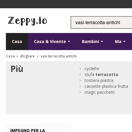
Casa
Casa & Vivente
Bambini
Ma
Casa
sfogliare
vasi terracotta antichi
Più
cyclette
stufa
terracotta
tostiera piastra
cassette plastica frutta
magic pacchetti
IMPEGNO PER LA