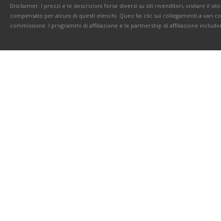
Disclaimer: I prezzi e le descrizioni forse diversi su siti rivenditori, visitare il 
compensato per alcuni di questi elenchi. Queo fai clic sui collegamenti a vari 
commissione. I programmi di affiliazione e le partnership di affiliazione includo