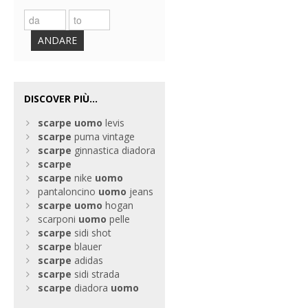
ANDARE
DISCOVER PIÙ...
scarpe
uomo
levis
scarpe
puma vintage
scarpe
ginnastica diadora
scarpe
scarpe
nike
uomo
pantaloncino
uomo
jeans
scarpe
uomo
hogan
scarponi
uomo
pelle
scarpe
sidi shot
scarpe
blauer
scarpe
adidas
scarpe
sidi strada
scarpe
diadora
uomo