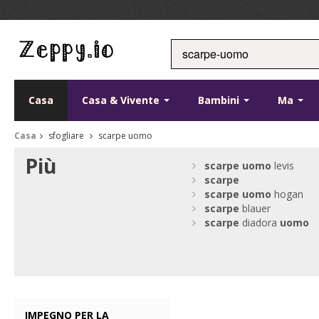
Casa
Casa & Vivente
Bambini
Ma
Casa
sfogliare
scarpe uomo
Più
scarpe
uomo
levis
scarpe
scarpe
uomo
hogan
scarpe
blauer
scarpe
diadora
uomo
IMPEGNO PER LA