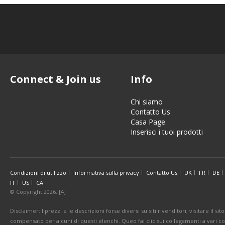
Connect & Join us
Info
Chi siamo
Contatto Us
Casa Page
Inserisci i tuoi prodotti
Condizioni di utilizzo
Informativa sulla privacy
Contatto Us
UK
FR
DE
IT
US
CA
© Copyright 2026. [4]
Disclaimer: I prezzi e le descrizioni forse diversi su siti rivenditori, visitare il 
compensato per alcuni di questi elenchi. Queo fai clic sui collegamenti a vari 