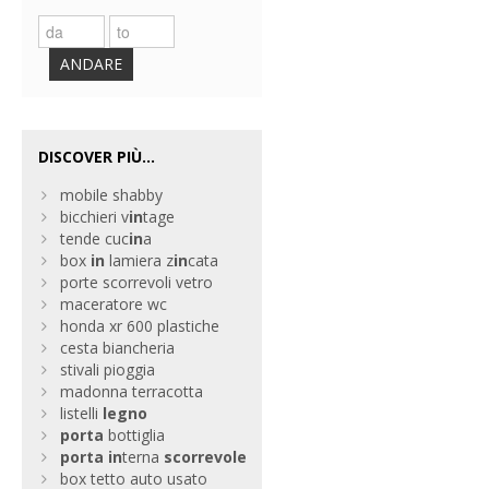
ANDARE
DISCOVER PIÙ...
mobile shabby
bicchieri v
in
tage
tende cuc
in
a
box
in
lamiera z
in
cata
porte scorrevoli vetro
maceratore wc
honda xr 600 plastiche
cesta biancheria
stivali pioggia
madonna terracotta
listelli
legno
porta
bottiglia
porta
in
terna
scorrevole
box tetto auto usato