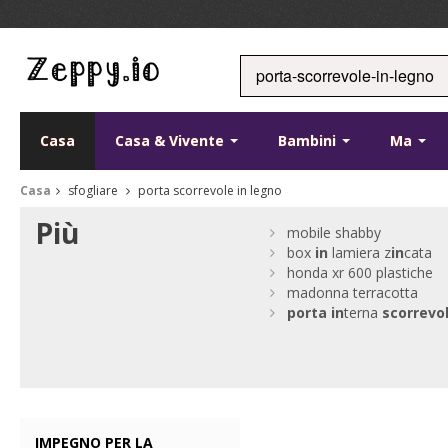
Casa
Casa & Vivente
Bambini
Ma
Casa
sfogliare
porta scorrevole in legno
Più
mobile shabby
box
in
lamiera z
in
cata
honda xr 600 plastiche
madonna terracotta
porta
in
terna
scorrevo
IMPEGNO PER LA