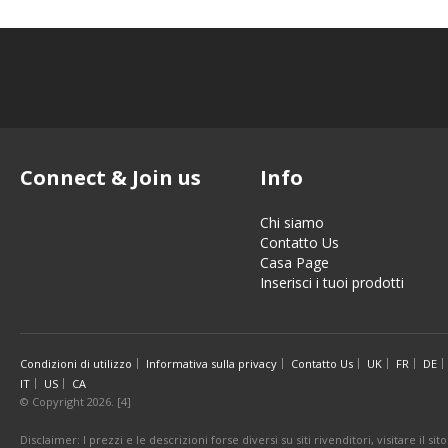
Connect & Join us
Info
Chi siamo
Contatto Us
Casa Page
Inserisci i tuoi prodotti
Condizioni di utilizzo
Informativa sulla privacy
Contatto Us
UK
FR
DE
IT
US
CA
© Copyright 2026. [4]
Disclaimer: I prezzi e le descrizioni forse diversi su siti rivenditori, visitare il 