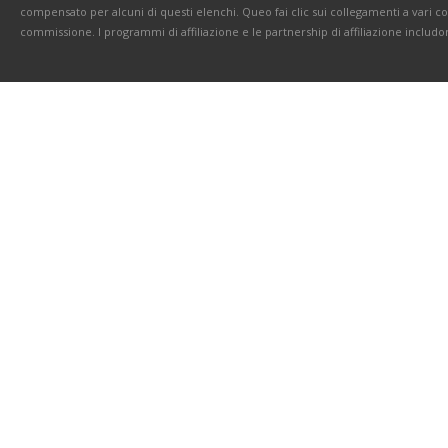
compensato per alcuni di questi elenchi. Queo fai clic sui collegamenti a vari 
commissione. I programmi di affiliazione e le partnership di affiliazione includo