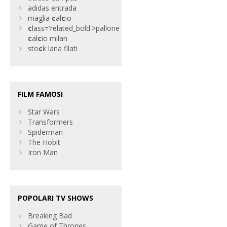
adidas entrada
maglia
c
al
c
io
c
lass='related_bold'>pallone
c
al
c
io milan
sto
c
k lana filati
FILM FAMOSI
Star Wars
Transformers
Spiderman
The Hobit
Iron Man
POPOLARI TV SHOWS
Breaking Bad
Game of Thrones