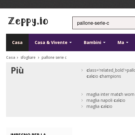
Casa
Casa & Vivente
Bambini
Ma
Casa
sfogliare
pallone serie c
Più
c
lass='related_bold'>pal
c
al
c
io
c
hampions
maglia inter mat
c
h worn
maglia napoli
c
al
c
io
maglia
c
al
c
io
IMPEGNO PER LA