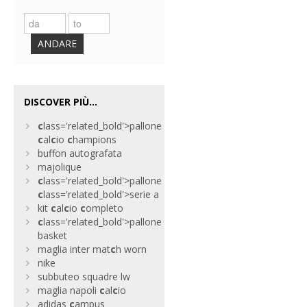
ANDARE
DISCOVER PIÙ...
c
lass='related_bold'>pallone
c
al
c
io
c
hampions
buffon autografata
majolique
c
lass='related_bold'>pallone
c
lass='related_bold'>serie a
kit
c
al
c
io
c
ompleto
c
lass='related_bold'>pallone
basket
maglia inter mat
c
h worn
nike
subbuteo squadre lw
maglia napoli
c
al
c
io
adidas
c
ampus