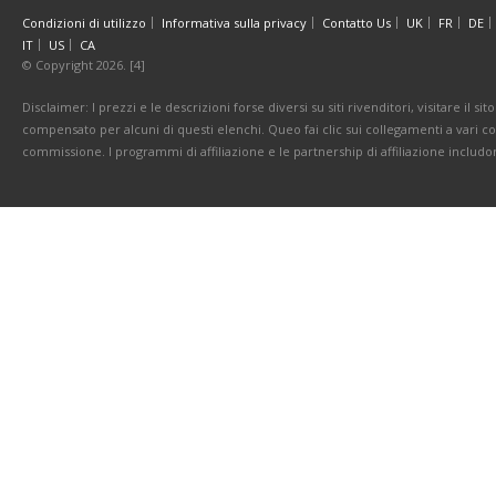
Condizioni di utilizzo
Informativa sulla privacy
Contatto Us
UK
FR
DE
IT
US
CA
© Copyright 2026. [4]
Disclaimer: I prezzi e le descrizioni forse diversi su siti rivenditori, visitare il 
compensato per alcuni di questi elenchi. Queo fai clic sui collegamenti a vari 
commissione. I programmi di affiliazione e le partnership di affiliazione includo