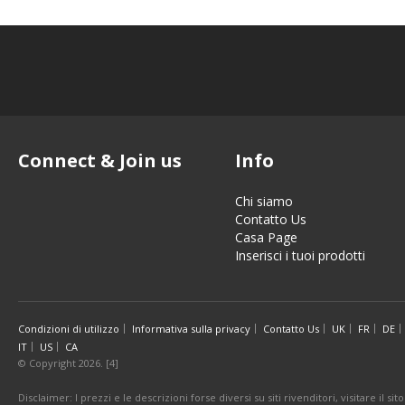
Connect & Join us
Info
Chi siamo
Contatto Us
Casa Page
Inserisci i tuoi prodotti
Condizioni di utilizzo
Informativa sulla privacy
Contatto Us
UK
FR
DE
IT
US
CA
© Copyright 2026. [4]
Disclaimer: I prezzi e le descrizioni forse diversi su siti rivenditori, visitare il 