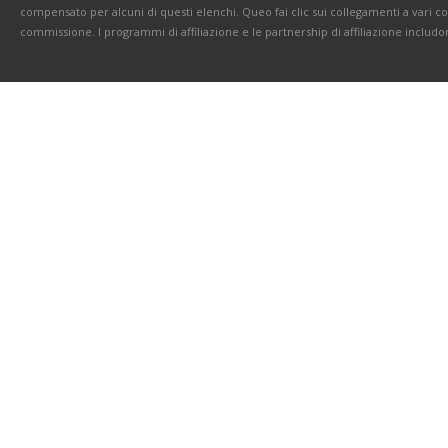
compensato per alcuni di questi elenchi. Queo fai clic sui collegamenti a vari 
commissione. I programmi di affiliazione e le partnership di affiliazione includo