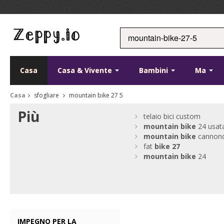
Casa
Casa & Vivente
Bambini
Ma
Casa
sfogliare
mountain bike 27 5
Più
telaio bici custom
mountain
bike
24 usat
mountain
bike
cannond
fat
bike
27
mountain
bike
24
IMPEGNO PER LA