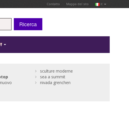
Contatto
Mappa del sito
it
Ricerca
ff
sculture moderne
ptop
sea a summit
 nuovo
nivada grenchen