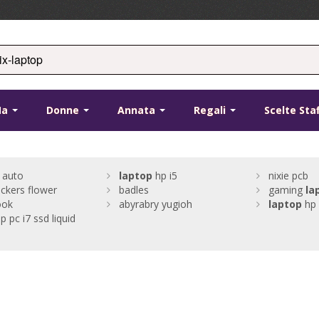
Ma
Donne
Annata
Regali
Scelte Sta
r auto
laptop
hp i5
nixie pcb
ickers flower
badles
gaming
la
ook
abyrabry yugioh
laptop
hp
p pc i7 ssd liquid