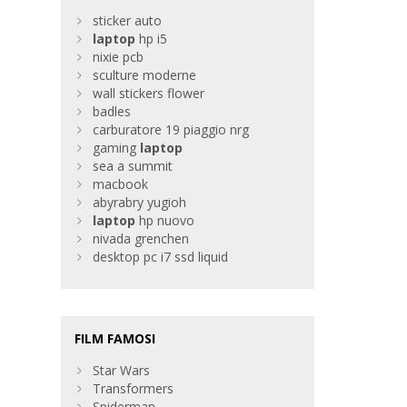
sticker auto
laptop
hp i5
nixie pcb
sculture moderne
wall stickers flower
badles
carburatore 19 piaggio nrg
gaming
laptop
sea a summit
macbook
abyrabry yugioh
laptop
hp nuovo
nivada grenchen
desktop pc i7 ssd liquid
FILM FAMOSI
Star Wars
Transformers
Spiderman