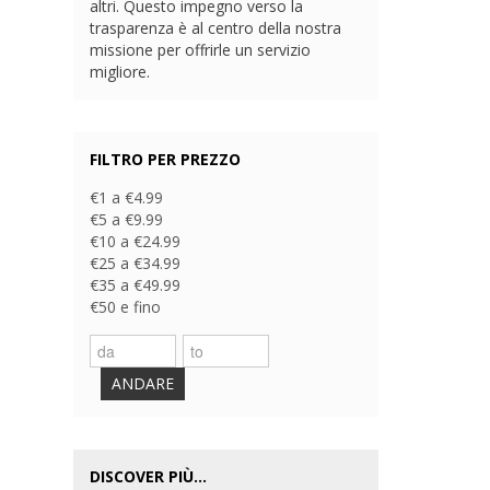
altri. Questo impegno verso la
trasparenza è al centro della nostra
missione per offrirle un servizio
migliore.
FILTRO PER PREZZO
€1 a €4.99
€5 a €9.99
€10 a €24.99
€25 a €34.99
€35 a €49.99
€50 e fino
ANDARE
DISCOVER PIÙ...