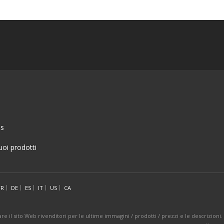
Us
tuoi prodotti
FR
DE
ES
IT
US
CA
isitare il sito Web rivenditori per le ultime immagini / prodotti / prezzi e le descrizio