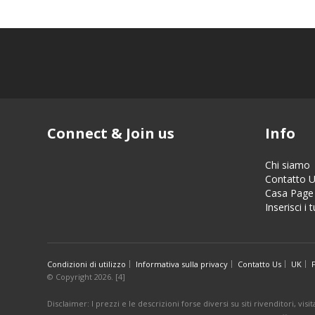
Connect & Join us
Info
Chi siamo
Contatto 
Casa Page
Inserisci i 
Condizioni di utilizzo
Informativa sulla privacy
Contatto Us
UK
© Copyright 2026. [4]
Disclaimer: I prezzi e le descrizioni forse diversi su siti rivenditori, v