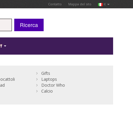
Contatto
Mappa del sito
it
Ricerca
ff
Gifts
cattoli
Laptops
Bad
Doctor Who
Calcio