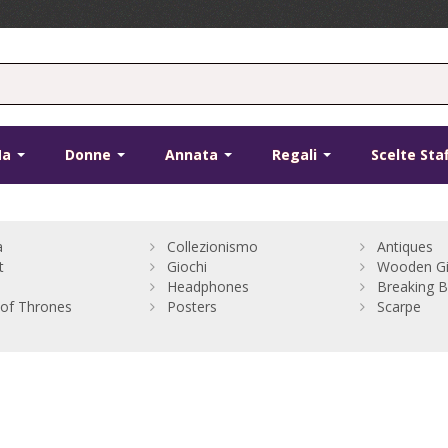
Ma
Donne
Annata
Regali
Scelte Sta
a
Collezionismo
Antiques
t
Giochi
Wooden Gio
Headphones
Breaking 
of Thrones
Posters
Scarpe