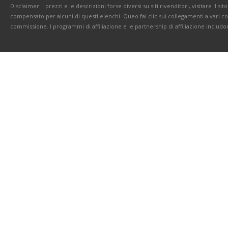
Disclaimer: I prezzi e le descrizioni forse diversi su siti rivenditori, visitare il 
compensato per alcuni di questi elenchi. Queo fai clic sui collegamenti a vari 
commissione. I programmi di affiliazione e le partnership di affiliazione includo