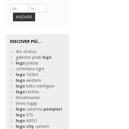
ANDARE
DISCOVER PIÙ...
dvs stratos
galeone pirati
lego
lego
polizia
commeos tigre
lego
10264
lego
western
lego
lotto minifigure
lego
technic
thrustmaster
treno ingap
lego
caserma
pompieri
lego
375
lego
60051
lego
city
camion