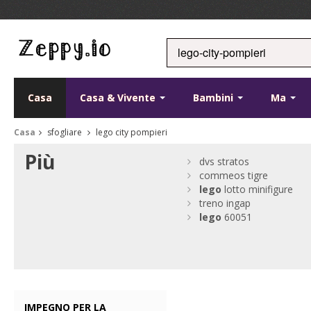
Casa
Casa & Vivente
Bambini
Ma
Casa
sfogliare
lego city pompieri
Più
dvs stratos
commeos tigre
lego
lotto minifigure
treno ingap
lego
60051
IMPEGNO PER LA