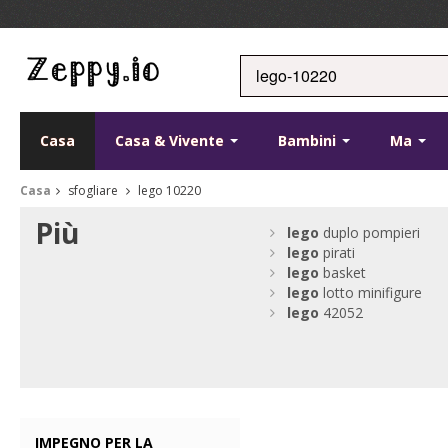
Casa
Casa & Vivente
Bambini
Ma
Casa
sfogliare
lego 10220
Più
lego
duplo pompieri
lego
pirati
lego
basket
lego
lotto minifigure
lego
42052
IMPEGNO PER LA