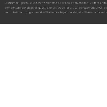
Disclaimer: I prezzi e le descrizioni forse diversi su siti rivenditori, visitare il 
compensato per alcuni di questi elenchi. Queo fai clic sui collegamenti a vari 
commissione. I programmi di affiliazione e le partnership di affiliazione includo