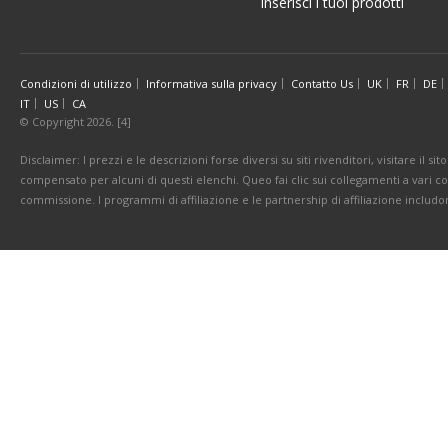
Inserisci i tuoi prodotti
Condizioni di utilizzo
Informativa sulla privacy
Contatto Us
UK
FR
DE
IT
US
CA
© Copyright 2026. [4]
Disclaimer: I prezzi e le descrizioni forse diversi su siti rivenditori, visitare il 
compensato per alcuni di questi elenchi. Queo fai clic sui collegamenti a vari 
commissione. I programmi di affiliazione e le partnership di affiliazione includo