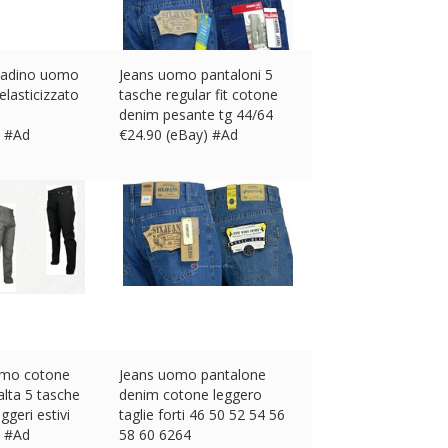
ladino uomo
Jeans uomo pantaloni 5
elasticizzato
tasche regular fit cotone
denim pesante tg 44/64
) #Ad
€
24.90 (eBay) #Ad
omo cotone
Jeans uomo pantalone
alta 5 tasche
denim cotone leggero
ggeri estivi
taglie forti 46 50 52 54 56
) #Ad
58 60 6264