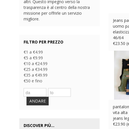
altri. Questo impegno verso la
trasparenza è al centro della nostra
missione per offrirle un servizio
migliore.
Jeans pa
uomo pa
elasticiz
46/64
FILTRO PER PREZZO
€
23.50 
€1 a €4.99
€5 a €9.99
€10 a €24.99
€25 a €34.99
€35 a €49.99
€50 e fino
ANDARE
pantalo
vita alta
jeans le
€
23.90 
DISCOVER PIÙ...