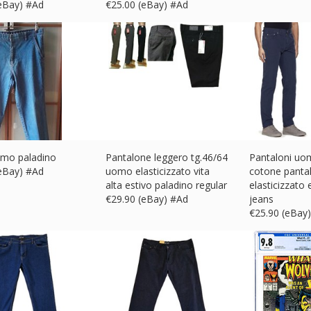
(eBay) #Ad
€
25.00 (eBay) #Ad
omo paladino
Pantalone leggero tg.46/64
Pantaloni uo
(eBay) #Ad
uomo elasticizzato vita
cotone panta
alta estivo paladino regular
elasticizzato 
€
29.90 (eBay) #Ad
jeans
€
25.90 (eBay