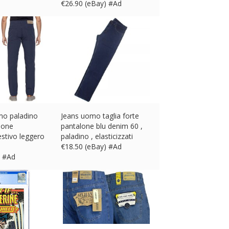
€
26.90 (eBay) #Ad
mo paladino
Jeans uomo taglia forte
lone
pantalone blu denim 60 ,
estivo leggero
paladino , elasticizzati
€
18.50 (eBay) #Ad
) #Ad