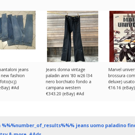
pantaloni jeans
Jeans donna vintage
Marvel univer
 new fashion
paladin anni '80 w26 l34
brossura com
foto(scj)
nero borchiato fondo a
deluxe) usato
(eBay) #Ad
campana western
€
16.16 (eBay
€
343.20 (eBay) #Ad
a
%%%number_of_results%%%
jeans uomo paladino fin
Etsy & more. #Ads