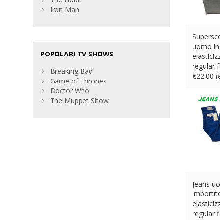
Iron Man
Supersco
uomo in 
POPOLARI TV SHOWS
elasticiz
regular f
Breaking Bad
€
22.00 
Game of Thrones
Doctor Who
The Muppet Show
Jeans u
imbottit
elastici
regular f