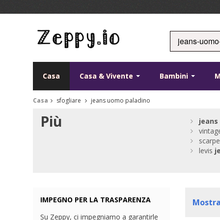
Casa
Casa & Vivente
Bambini
Casa
sfogliare
jeans uomo paladino
Più
jeans
vintag
scarp
levis
j
IMPEGNO PER LA TRASPARENZA
Mostr
Su Zeppy, ci impegniamo a garantirle