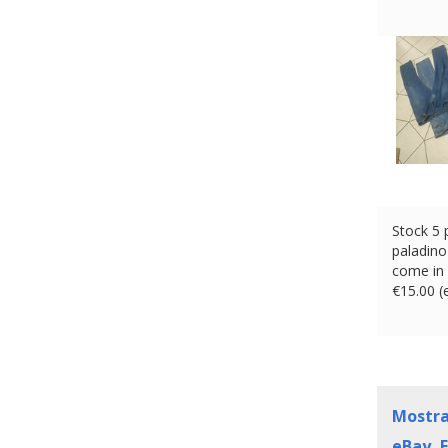
Stock 5 
paladino
come in 
€
15.00 
Mostr
eBay, 