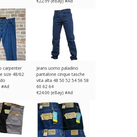
€
22.99 (eBay) #Ad
o carpenter
Jeans uomo paladino
e size 48/62
pantalone cinque tasche
odo
vita alta 48 50 52 54 56 58
) #Ad
60 62 64
€
24.00 (eBay) #Ad