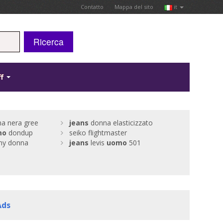
Contatto
Mappa del sito
it
Ricerca
ff
a nera gree
jeans
donna elasticizzato
mo
dondup
seiko flightmaster
ny donna
jeans
levis
uomo
501
Ads