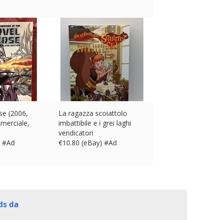
se (2006,
La ragazza scoiattolo
merciale,
imbattibile e i grei laghi
vendicatori
) #Ad
€
10.80 (eBay) #Ad
ds da