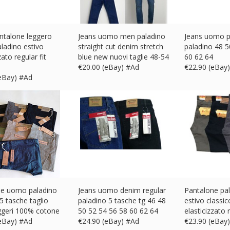
ntalone leggero
Jeans uomo men paladino
Jeans uomo p
ladino estivo
straight cut denim stretch
paladino 48 5
zato regular fit
blue new nuovi taglie 48-54
60 62 64
€
20.00 (eBay) #Ad
€
22.90 (eBay
(eBay) #Ad
ne uomo paladino
Jeans uomo denim regular
Pantalone pa
 5 tasche taglio
paladino 5 tasche tg 46 48
estivo classic
ggeri 100% cotone
50 52 54 56 58 60 62 64
elasticizzato r
(eBay) #Ad
€
24.90 (eBay) #Ad
€
23.90 (eBay