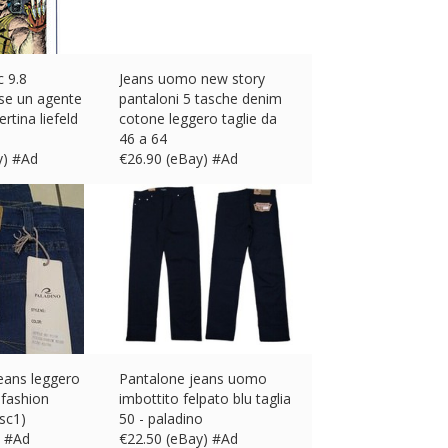
c 9.8
Jeans uomo new story
sse un agente
pantaloni 5 tasche denim
rtina liefeld
cotone leggero taglie da
46 a 64
y) #Ad
€
26.90 (eBay) #Ad
eans leggero
Pantalone jeans uomo
 fashion
imbottito felpato blu taglia
sc1)
50 - paladino
) #Ad
€
22.50 (eBay) #Ad