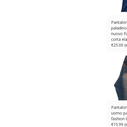
Pantalo
paladino
nuovo fo
corta ela
€
25.00 
Pantalon
uomo pa
fashion 
€
15.99 