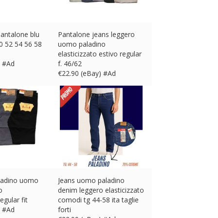
antalone blu
Pantalone jeans leggero
0 52 54 56 58
uomo paladino
elasticizzato estivo regular
) #Ad
f. 46/62
€
22.90 (eBay) #Ad
ladino uomo
Jeans uomo paladino
o
denim leggero elasticizzato
egular fit
comodi tg 44-58 ita taglie
) #Ad
forti