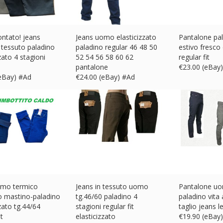
ntato! jeans
Jeans uomo elasticizzato
Pantalone pa
tessuto paladino
paladino regular 46 48 50
estivo fresco 
zato 4 stagioni
52 54 56 58 60 62
regular fit
pantalone
€
23.00 (eBay
(eBay) #Ad
€
24.00 (eBay) #Ad
omo termico
Jeans in tessuto uomo
Pantalone u
o mastino-paladino
tg.46/60 paladino 4
paladino vita 
zzato tg.44/64
stagioni regular fit
taglio jeans le
it
elasticizzato
€
19.90 (eBay