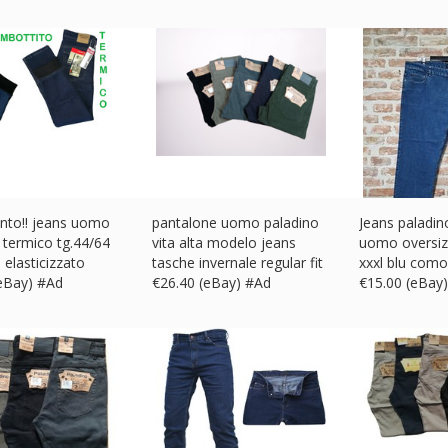
nto!! jeans uomo
pantalone uomo paladino
Jeans paladin
 termico tg.44/64
vita alta modelo jeans
uomo oversiz
 elasticizzato
tasche invernale regular fit
xxxl blu com
(eBay) #Ad
€
26.40 (eBay) #Ad
€
15.00 (eBay