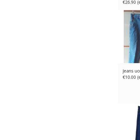
€
26.90 
Jeans u
€
10.00 