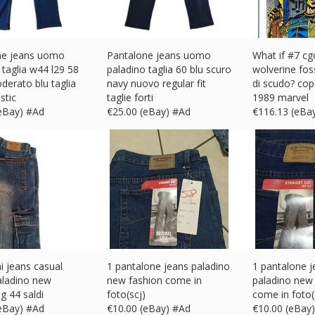
ne jeans uomo
Pantalone jeans uomo
What if #7 cg
 taglia w44 l29 58
paladino taglia 60 blu scuro
wolverine fo
derato blu taglia
navy nuovo regular fit
di scudo? cope
stic
taglie forti
1989 marvel
(eBay) #Ad
€
25.00 (eBay) #Ad
€
116.13 (eBa
i jeans casual
1 pantalone jeans paladino
1 pantalone j
ladino new
new fashion come in
paladino new
tg 44 saldi
foto(scj)
come in foto(
(eBay) #Ad
€
10.00 (eBay) #Ad
€
10.00 (eBay