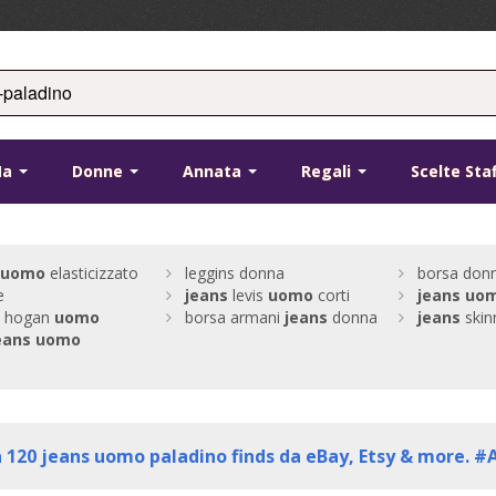
Ma
Donne
Annata
Regali
Scelte Sta
uomo
elasticizzato
leggins donna
borsa donn
e
jeans
levis
uomo
corti
jeans
uo
e hogan
uomo
borsa armani
jeans
donna
jeans
skin
eans
uomo
a
120
jeans uomo paladino finds da eBay, Etsy & more. #