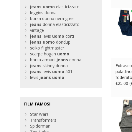
jeans
uomo
elasticizzato
leggins donna
borsa donna nera gree
jeans
donna elasticizzato
vintage
jeans
levis
uomo
corti
jeans
uomo
dondup
seiko flightmaster
scarpe hogan
uomo
borsa armani
jeans
donna
jeans
skinny donna
Extrasco
jeans
levis
uomo
501
paladino
levis
jeans
uomo
foderato
€
25.00 
FILM FAMOSI
Star Wars
Transformers
Spiderman
The Hobit