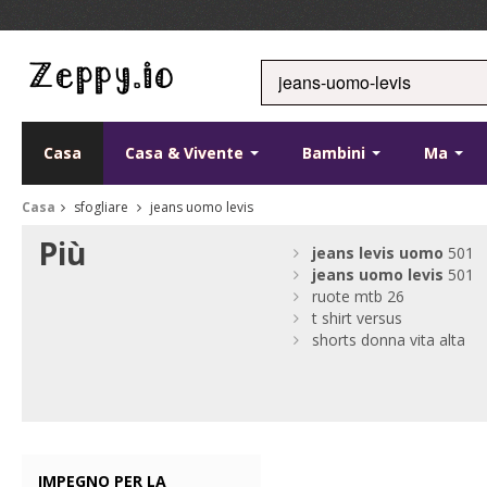
Casa
Casa & Vivente
Bambini
Ma
Casa
sfogliare
jeans uomo levis
Più
jeans
levis
uomo
501
jeans
uomo
levis
501
ruote mtb 26
t shirt versus
shorts donna vita alta
IMPEGNO PER LA