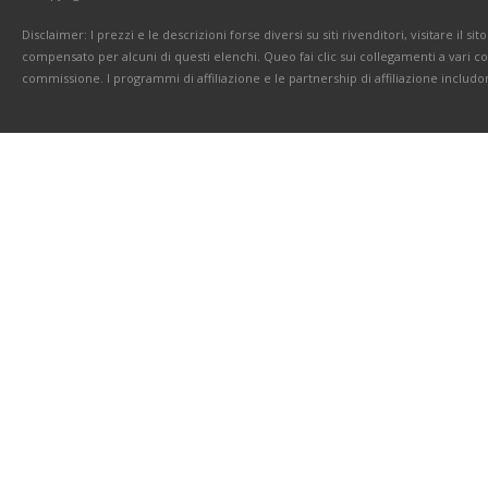
Disclaimer: I prezzi e le descrizioni forse diversi su siti rivenditori, visitare il 
compensato per alcuni di questi elenchi. Queo fai clic sui collegamenti a vari 
commissione. I programmi di affiliazione e le partnership di affiliazione includo