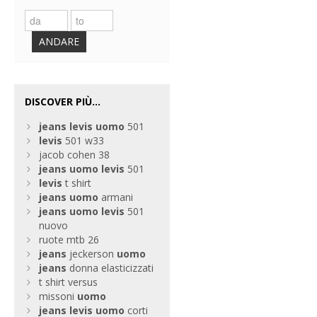
ANDARE
DISCOVER PIÙ...
jeans
levis
uomo
501
levis
501 w33
jacob cohen 38
jeans
uomo
levis
501
levis
t shirt
jeans
uomo
armani
jeans
uomo
levis
501
nuovo
ruote mtb 26
jeans
jeckerson
uomo
jeans
donna elasticizzati
t shirt versus
missoni
uomo
jeans
levis
uomo
corti