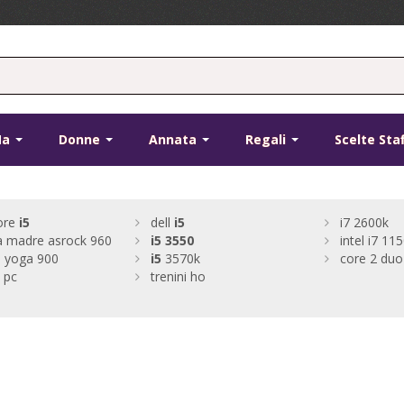
Ma
Donne
Annata
Regali
Scelte Sta
core
i5
dell
i5
i7 2600k
a madre asrock 960
i5
3550
intel i7 11
 yoga 900
i5
3570k
core 2 duo
pc
trenini ho