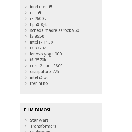
intel core
i5
dell
i5
i7 2600k
hp
i5
8gb
scheda madre asrock 960
i5
3550
intel i7 1150
i7 3770k
lenovo yoga 900
i5
3570k
core 2 duo t9800
dissipatore 775
intel
i5
pc
trenini ho
FILM FAMOSI
Star Wars
Transformers
Spiderman