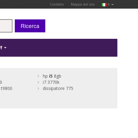
Contatto
Mappa del sito
it
Ricerca
ff
hp
i5
8gb
50
i7 3770k
 t9800
dissipatore 775