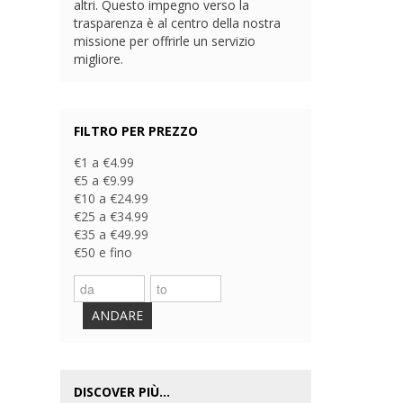
altri. Questo impegno verso la
trasparenza è al centro della nostra
missione per offrirle un servizio
migliore.
FILTRO PER PREZZO
€1 a €4.99
€5 a €9.99
€10 a €24.99
€25 a €34.99
€35 a €49.99
€50 e fino
ANDARE
DISCOVER PIÙ...