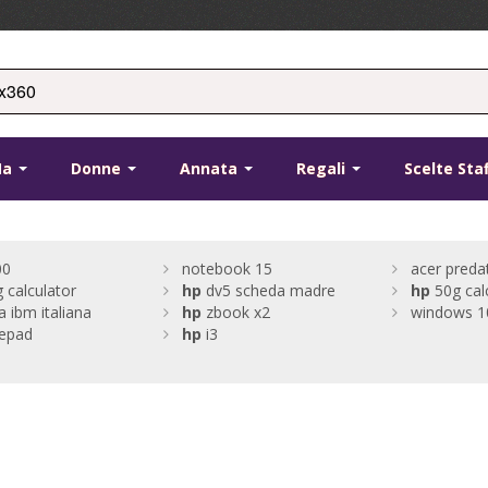
Ma
Donne
Annata
Regali
Scelte Sta
00
notebook 15
acer preda
 calculator
hp
dv5 scheda madre
hp
50g calc
a ibm italiana
hp
zbook x2
windows 10
tepad
hp
i3