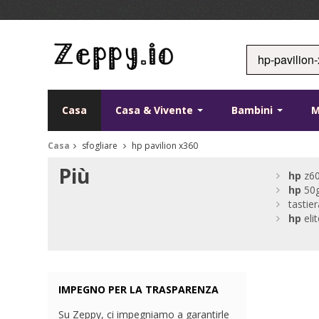
Casa
Casa & Vivente
Bambini
Casa
sfogliare
hp pavilion x360
Più
hp
z6
hp
50g
tastier
hp
eli
IMPEGNO PER LA TRASPARENZA
Su Zeppy, ci impegniamo a garantirle