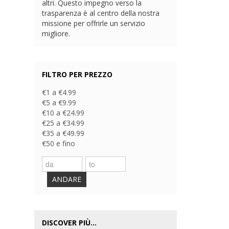
altri. Questo impegno verso la
trasparenza è al centro della nostra
missione per offrirle un servizio
migliore.
FILTRO PER PREZZO
€1 a €4.99
€5 a €9.99
€10 a €24.99
€25 a €34.99
€35 a €49.99
€50 e fino
ANDARE
DISCOVER PIÙ...