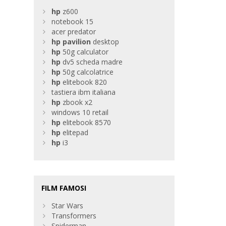
hp
z600
notebook 15
acer predator
hp
pavilion
desktop
hp
50g calculator
hp
dv5 scheda madre
hp
50g calcolatrice
hp
elitebook 820
tastiera ibm italiana
hp
zbook x2
windows 10 retail
hp
elitebook 8570
hp
elitepad
hp
i3
FILM FAMOSI
Star Wars
Transformers
Spiderman