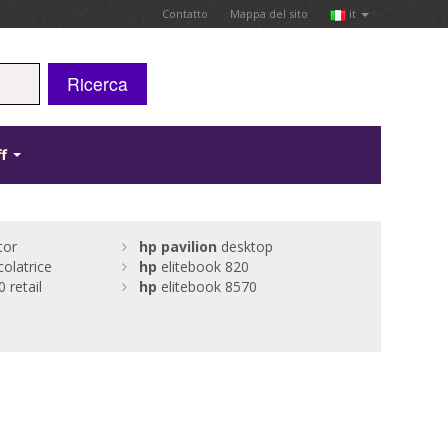
Contatto
Mappa del sito
it
Ricerca
ff
tor
hp
pavilion
desktop
olatrice
hp
elitebook 820
 retail
hp
elitebook 8570