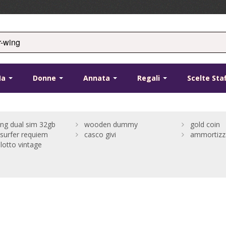
Ma
Donne
Annata
Regali
Scelte Sta
ng dual sim 32gb
wooden dummy
gold coin
surfer requiem
casco givi
ammortizza
 lotto vintage