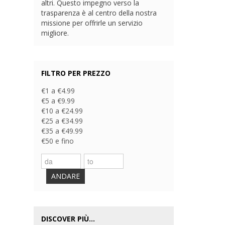
altri. Questo impegno verso la
trasparenza è al centro della nostra
missione per offrirle un servizio
migliore.
FILTRO PER PREZZO
€1 a €4.99
€5 a €9.99
€10 a €24.99
€25 a €34.99
€35 a €49.99
€50 e fino
ANDARE
DISCOVER PIÙ...