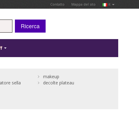
Contatto
Mappa del sito
it
Ricerca
ff
makeup
tore sella
decolte plateau