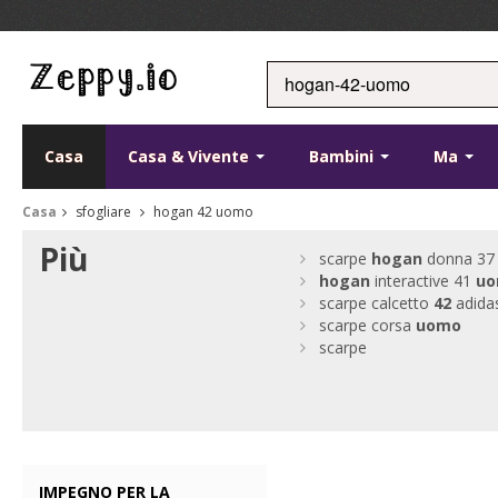
Casa
Casa & Vivente
Bambini
Ma
Casa
sfogliare
hogan 42 uomo
Più
scarpe
hogan
donna 37
hogan
interactive 41
u
scarpe calcetto
42
adida
scarpe corsa
uomo
scarpe
IMPEGNO PER LA