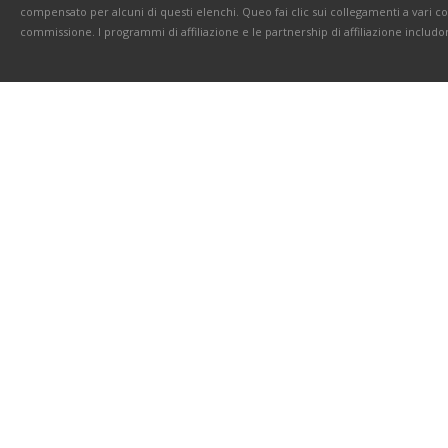
compensato per alcuni di questi elenchi. Queo fai clic sui collegamenti a vari 
commissione. I programmi di affiliazione e le partnership di affiliazione includo