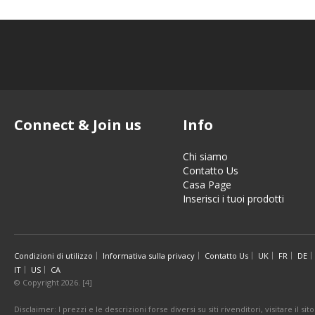
Connect & Join us
Info
Chi siamo
Contatto Us
Casa Page
Inserisci i tuoi prodotti
Condizioni di utilizzo
Informativa sulla privacy
Contatto Us
UK
FR
DE
IT
US
CA
© Copyright 2026. [4]
Disclaimer: I prezzi e le descrizioni forse diversi su siti rivenditori, visitare il 