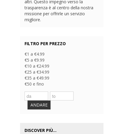
altri. Questo impegno verso la
trasparenza è al centro della nostra
missione per offrirle un servizio
migliore.
FILTRO PER PREZZO
€1 a €4.99
€5 a €9.99
€10 a €24.99
€25 a €34.99
€35 a €49.99
€50 e fino
ANDARE
DISCOVER PIÙ...