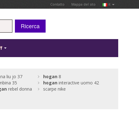
Contatto
Mappa del sito
it
Ricerca
ff
na liu jo 37
hogan
8
bina 35
hogan
interactive uomo 42
gan
rebel donna
scarpe nike