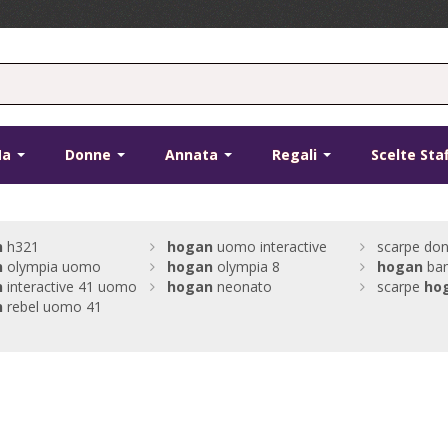
Ma
Donne
Annata
Regali
Scelte Sta
n
h321
hogan
uomo interactive
scarpe don
n
olympia uomo
hogan
olympia 8
hogan
bam
n
interactive 41 uomo
hogan
neonato
scarpe
ho
n
rebel uomo 41