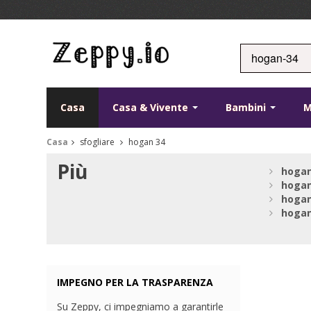
Casa
Casa & Vivente
Bambini
Casa
sfogliare
hogan 34
Più
hoga
hoga
hoga
hoga
IMPEGNO PER LA TRASPARENZA
Su Zeppy, ci impegniamo a garantirle