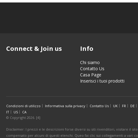
Connect & Join us
Info
Chi siamo
Contatto Us
Casa Page
Inserisci i tuoi prodotti
Condizioni di utilizzo
Informativa sulla privacy
Contatto Us
UK
FR
DE
IT
US
CA
© Copyright 2026. [4]
Disclaimer: I prezzi e le descrizioni forse diversi su siti rivenditori, visitare il 
compensato per alcuni di questi elenchi. Queo fai clic sui collegamenti a vari 