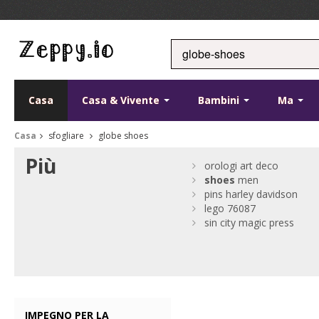
Casa
Casa & Vivente
Bambini
Ma
Casa
sfogliare
globe shoes
Più
orologi art deco
shoes
men
pins harley davidson
lego 76087
sin city magic press
IMPEGNO PER LA