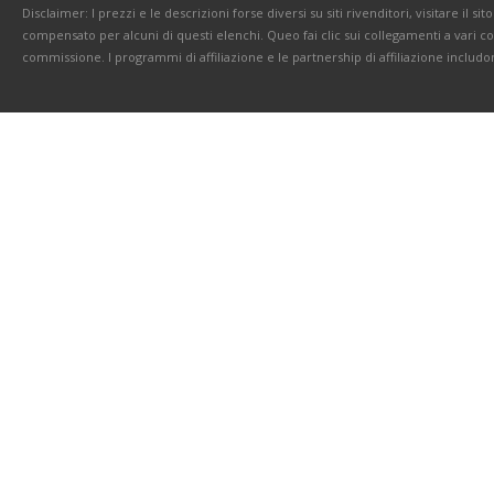
Disclaimer: I prezzi e le descrizioni forse diversi su siti rivenditori, visitare il 
compensato per alcuni di questi elenchi. Queo fai clic sui collegamenti a vari 
commissione. I programmi di affiliazione e le partnership di affiliazione includo