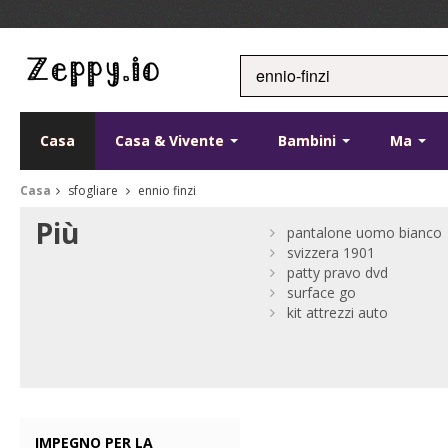
Casa
Casa & Vivente
Bambini
Ma
Casa
sfogliare
ennio finzi
Più
pantalone uomo bianco
svizzera 1901
patty pravo dvd
surface go
kit attrezzi auto
IMPEGNO PER LA