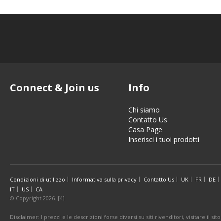
Connect & Join us
Info
Chi siamo
Contatto Us
Casa Page
Inserisci i tuoi prodotti
Condizioni di utilizzo
Informativa sulla privacy
Contatto Us
UK
FR
DE
IT
US
CA
© Copyright 2026. [4]
Disclaimer: I prezzi e le descrizioni forse diversi su siti rivenditori, visitare il 