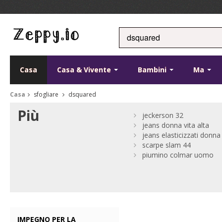
Casa
Casa & Vivente
Bambini
Ma
Casa
sfogliare
dsquared
Più
jeckerson 32
jeans donna vita alta
jeans elasticizzati donna
scarpe slam 44
piumino colmar uomo
IMPEGNO PER LA