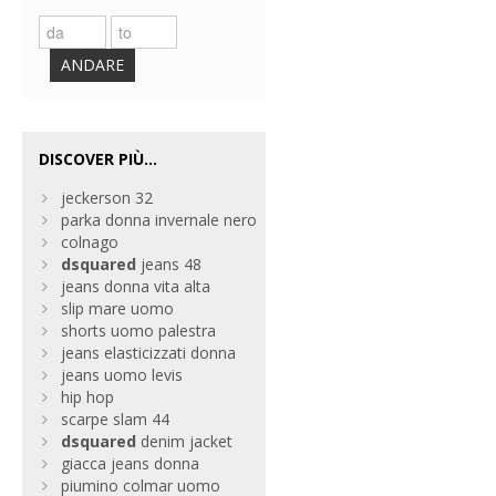
ANDARE
DISCOVER PIÙ...
jeckerson 32
parka donna invernale nero
colnago
dsquared
jeans 48
jeans donna vita alta
slip mare uomo
shorts uomo palestra
jeans elasticizzati donna
jeans uomo levis
hip hop
scarpe slam 44
dsquared
denim jacket
giacca jeans donna
piumino colmar uomo