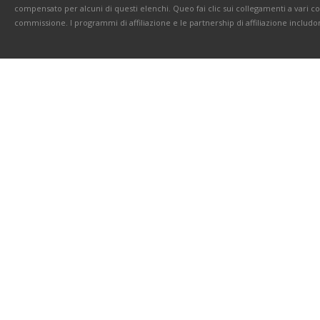
compensato per alcuni di questi elenchi. Queo fai clic sui collegamenti a vari 
commissione. I programmi di affiliazione e le partnership di affiliazione includo