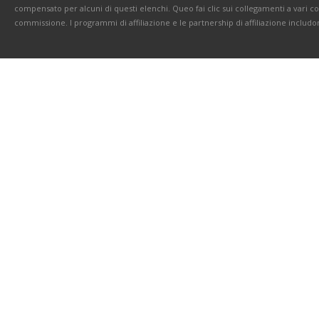
compensato per alcuni di questi elenchi. Queo fai clic sui collegamenti a vari 
commissione. I programmi di affiliazione e le partnership di affiliazione includo