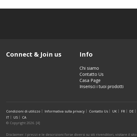
Connect & Join us
Info
Chi siamo
Contatto Us
Casa Page
Inserisci i tuoi prodotti
Condizioni di utilizzo
Informativa sulla privacy
Contatto Us
UK
FR
DE
IT
US
CA
© Copyright 2026. [4]
Disclaimer: I prezzi e le descrizioni forse diversi su siti rivenditori, visitare il 