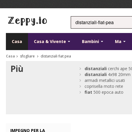
Casa
Casa & Vivente
Bambini
Ma
Casa
sfogliare
distanziali fiat pea
Più
distanziali
cerchi ape 5
distanziali
4x98 20mm
armadi metallici usati
coprisella moto rete
fiat
500 epoca auto
IMPEGNO PER LA