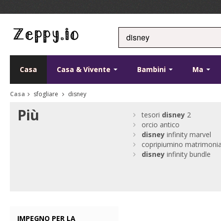
Casa
Casa & Vivente
Bambini
Ma
Casa
sfogliare
disney
Più
tesori
disney
2
orcio antico
disney
infinity marvel
copripiumino matrimonia
disney
infinity bundle
IMPEGNO PER LA