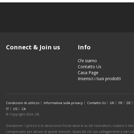
Connect & Join us
Info
Chi siamo
Contatto Us
Casa Page
Inserisci i tuoi prodotti
Condizioni di utilizzo
Informativa sulla privacy
Contatto Us
UK
FR
DE
IT
US
CA
© Copyright 2026. [4]
Disclaimer: I prezzi e le descrizioni forse diversi su siti rivenditori, visitare il 
compensato per alcuni di questi elenchi. Queo fai clic sui collegamenti a vari 