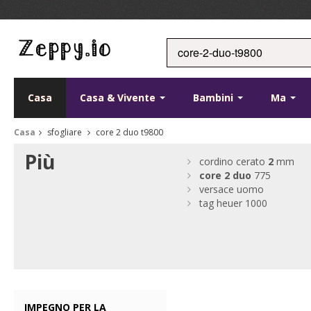
Casa
Casa & Vivente
Bambini
Ma
Casa
sfogliare
core 2 duo t9800
Più
cordino cerato
2
mm
core
2
duo
775
versace uomo
tag heuer 1000
IMPEGNO PER LA