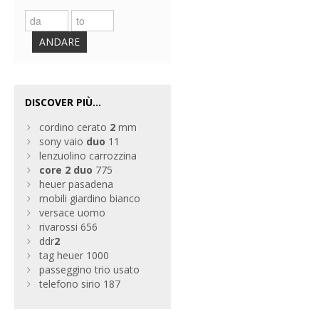
ANDARE
DISCOVER PIÙ...
cordino cerato
2
mm
sony vaio
duo
11
lenzuolino carrozzina
core
2
duo
775
heuer pasadena
mobili giardino bianco
versace uomo
rivarossi 656
ddr
2
tag heuer 1000
passeggino trio usato
telefono sirio 187