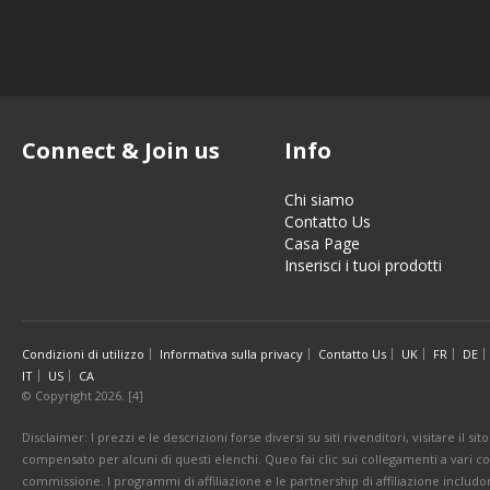
Connect & Join us
Info
Chi siamo
Contatto Us
Casa Page
Inserisci i tuoi prodotti
Condizioni di utilizzo
Informativa sulla privacy
Contatto Us
UK
FR
DE
IT
US
CA
© Copyright 2026. [4]
Disclaimer: I prezzi e le descrizioni forse diversi su siti rivenditori, visitare il 
compensato per alcuni di questi elenchi. Queo fai clic sui collegamenti a vari 
commissione. I programmi di affiliazione e le partnership di affiliazione includo