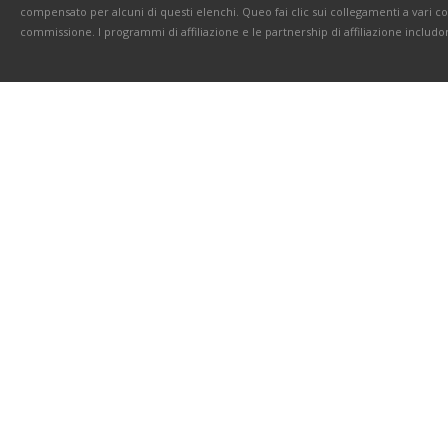
compensato per alcuni di questi elenchi. Queo fai clic sui collegamenti a vari 
commissione. I programmi di affiliazione e le partnership di affiliazione includo