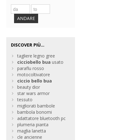
ANDARE
DISCOVER PIÙ...
tagliere legno gree
ciccio
bello
bua
usato
paraflu rosso
motocoltivatore
ciccio
bello
bua
beauty dior
star wars armor
tessuto
migliorati bambole
bambola bonomi
adattatore bluetooth pc
plumeria pianta
maglia lanetta
cle ancienne