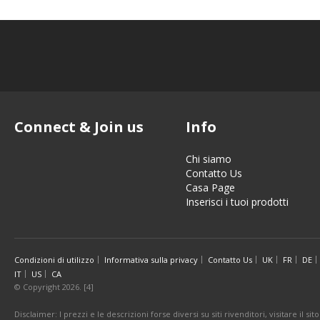
Connect & Join us
Info
Chi siamo
Contatto Us
Casa Page
Inserisci i tuoi prodotti
Condizioni di utilizzo
Informativa sulla privacy
Contatto Us
UK
FR
DE
IT
US
CA
© Copyright 2026. [4]
Disclaimer: I prezzi e le descrizioni forse diversi su siti rivenditori, visitare il 