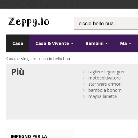
Casa
Casa & Vivente
Bambini
Ma
Casa
sfogliare
ciccio bello bua
Più
tagliere legno gree
motocoltivatore
star wars armor
bambola bonomi
maglia lanetta
IMPEGNO PER LA