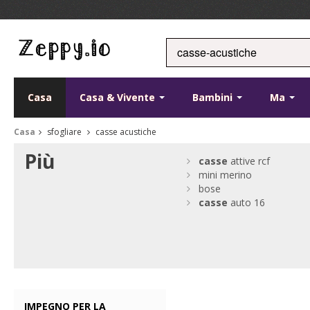
Casa
Casa & Vivente
Bambini
Ma
Casa
sfogliare
casse acustiche
Più
casse
attive rcf
mini merino
bose
casse
auto 16
IMPEGNO PER LA