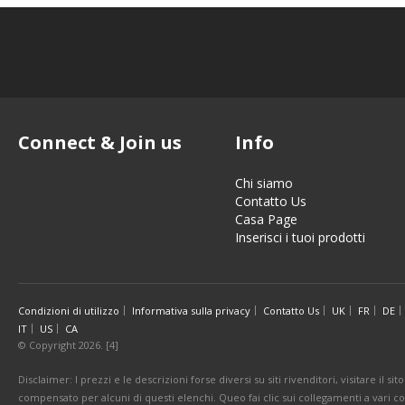
Connect & Join us
Info
Chi siamo
Contatto Us
Casa Page
Inserisci i tuoi prodotti
Condizioni di utilizzo
Informativa sulla privacy
Contatto Us
UK
FR
DE
IT
US
CA
© Copyright 2026. [4]
Disclaimer: I prezzi e le descrizioni forse diversi su siti rivenditori, visitare il 
compensato per alcuni di questi elenchi. Queo fai clic sui collegamenti a vari 