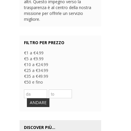
altri. Questo impegno verso la
trasparenza è al centro della nostra
missione per offrirle un servizio
migliore.
FILTRO PER PREZZO
€1 a €4.99
€5 a €9.99
€10 a €24.99
€25 a €34.99
€35 a €49.99
€50 e fino
ANDARE
DISCOVER PIÙ...