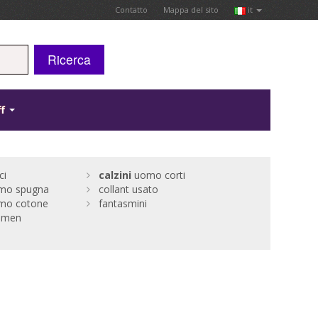
Contatto
Mappa del sito
it
Ricerca
ff
ci
calzini
uomo corti
mo spugna
collant usato
mo cotone
fantasmini
 men