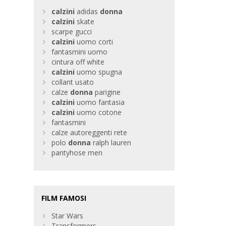
calzini
adidas
donna
calzini
skate
scarpe gucci
calzini
uomo corti
fantasmini uomo
cintura off white
calzini
uomo spugna
collant usato
calze
donna
parigine
calzini
uomo fantasia
calzini
uomo cotone
fantasmini
calze autoreggenti rete
polo
donna
ralph lauren
pantyhose men
FILM FAMOSI
Star Wars
Transformers