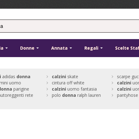
Ma
Donne
Annata
Regali
Scelte Sta
i
adidas
donna
calzini
skate
scarpe guc
smini uomo
cintura off white
calzini
uo
donna
parigine
calzini
uomo fantasia
calzini
uo
autoreggenti rete
polo
donna
ralph lauren
pantyhose