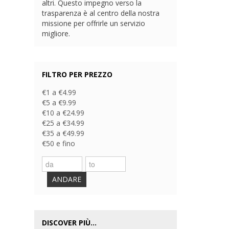
altri. Questo impegno verso la
trasparenza è al centro della nostra
missione per offrirle un servizio
migliore.
FILTRO PER PREZZO
€1 a €4.99
€5 a €9.99
€10 a €24.99
€25 a €34.99
€35 a €49.99
€50 e fino
ANDARE
DISCOVER PIÙ...