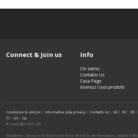
Connect & Join us
Info
Chi siamo
Contatto Us
Casa Page
Inserisci i tuoi prodotti
Condizioni di utilizzo
Informativa sulla privacy
Contatto Us
UK
FR
DE
IT
US
CA
© Copyright 2026. [4]
Disclaimer: I prezzi e le descrizioni forse diversi su siti rivenditori, visitare il 