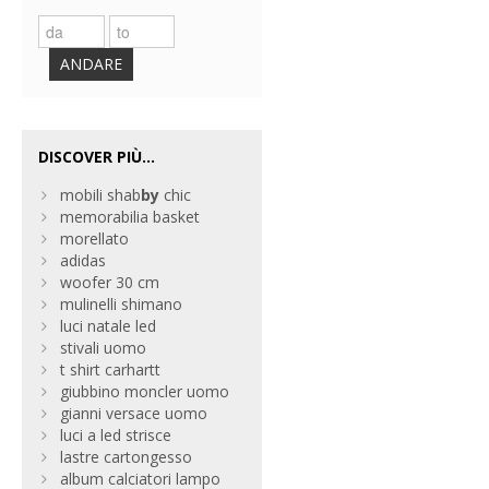
ANDARE
DISCOVER PIÙ...
mobili shab
by
chic
memorabilia basket
morellato
adidas
woofer 30 cm
mulinelli shimano
luci natale led
stivali uomo
t shirt carhartt
giubbino moncler uomo
gianni versace uomo
luci a led strisce
lastre cartongesso
album calciatori lampo