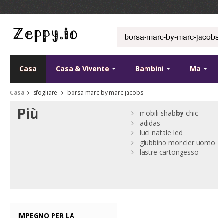
Casa
Casa & Vivente
Bambini
Ma
Casa
sfogliare
borsa marc by marc jacobs
Più
mobili shab
by
chic
adidas
luci natale led
giubbino moncler uomo
lastre cartongesso
IMPEGNO PER LA