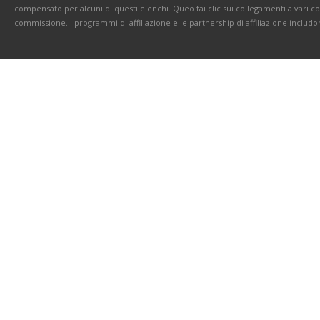
compensato per alcuni di questi elenchi. Queo fai clic sui collegamenti a vari 
commissione. I programmi di affiliazione e le partnership di affiliazione includo