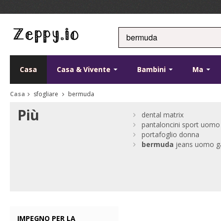
Casa
Casa & Vivente
Bambini
Ma
Casa
sfogliare
bermuda
Più
dental matrix
pantaloncini sport uomo
portafoglio donna
bermuda
jeans uomo g
IMPEGNO PER LA