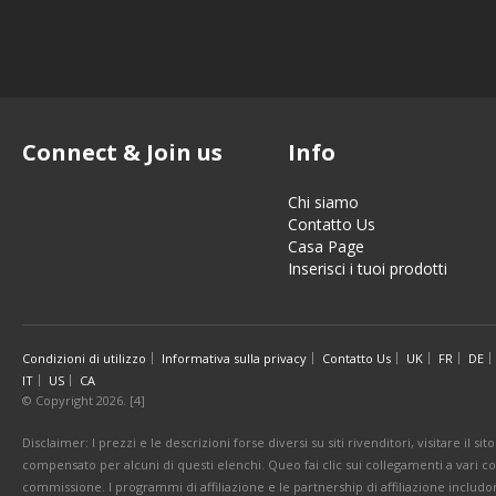
Connect & Join us
Info
Chi siamo
Contatto Us
Casa Page
Inserisci i tuoi prodotti
Condizioni di utilizzo
Informativa sulla privacy
Contatto Us
UK
FR
DE
IT
US
CA
© Copyright 2026. [4]
Disclaimer: I prezzi e le descrizioni forse diversi su siti rivenditori, visitare il 
compensato per alcuni di questi elenchi. Queo fai clic sui collegamenti a vari 
commissione. I programmi di affiliazione e le partnership di affiliazione includo