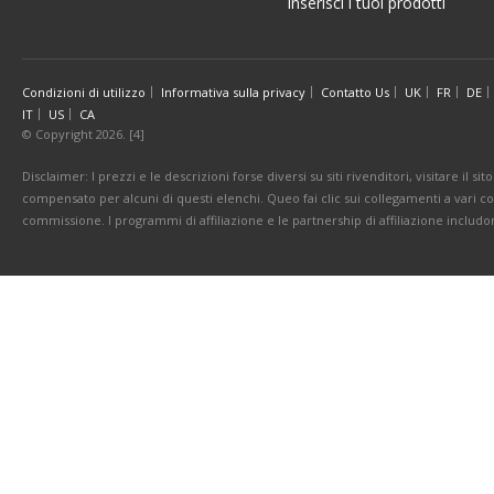
Inserisci i tuoi prodotti
Condizioni di utilizzo
Informativa sulla privacy
Contatto Us
UK
FR
DE
IT
US
CA
© Copyright 2026. [4]
Disclaimer: I prezzi e le descrizioni forse diversi su siti rivenditori, visitare il 
compensato per alcuni di questi elenchi. Queo fai clic sui collegamenti a vari 
commissione. I programmi di affiliazione e le partnership di affiliazione includo