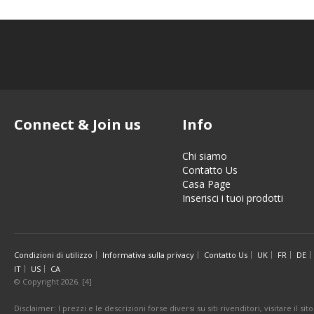
Connect & Join us
Info
Chi siamo
Contatto Us
Casa Page
Inserisci i tuoi prodotti
Condizioni di utilizzo
Informativa sulla privacy
Contatto Us
UK
FR
DE
IT
US
CA
© Copyright 2026. [4]
Disclaimer: I prezzi e le descrizioni forse diversi su siti rivenditori, visitare il 