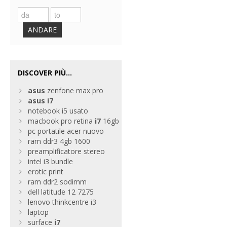
ANDARE
DISCOVER PIÙ...
asus
zenfone max pro
asus
i7
notebook i5 usato
macbook pro retina
i7
16gb
pc portatile acer nuovo
ram ddr3 4gb 1600
preamplificatore stereo
intel i3 bundle
erotic print
ram ddr2 sodimm
dell latitude 12 7275
lenovo thinkcentre i3
laptop
surface
i7