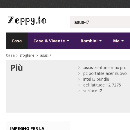
Casa
Casa & Vivente
Bambini
Ma
Casa
sfogliare
asus i7
Più
asus
zenfone max pro
pc portatile acer nuovo
intel i3 bundle
dell latitude 12 7275
surface
i7
IMPEGNO PER LA