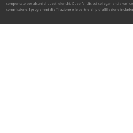
compensato per alcuni di questi elenchi. Queo fai clic sui collegamenti a vari 
commissione. I programmi di affiliazione e le partnership di affiliazione includo