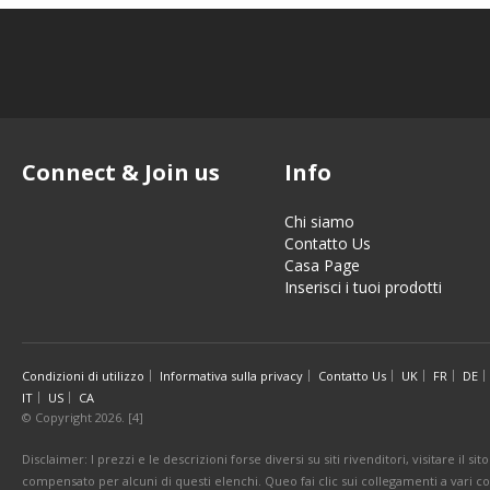
Connect & Join us
Info
Chi siamo
Contatto Us
Casa Page
Inserisci i tuoi prodotti
Condizioni di utilizzo
Informativa sulla privacy
Contatto Us
UK
FR
DE
IT
US
CA
© Copyright 2026. [4]
Disclaimer: I prezzi e le descrizioni forse diversi su siti rivenditori, visitare il 
compensato per alcuni di questi elenchi. Queo fai clic sui collegamenti a vari 