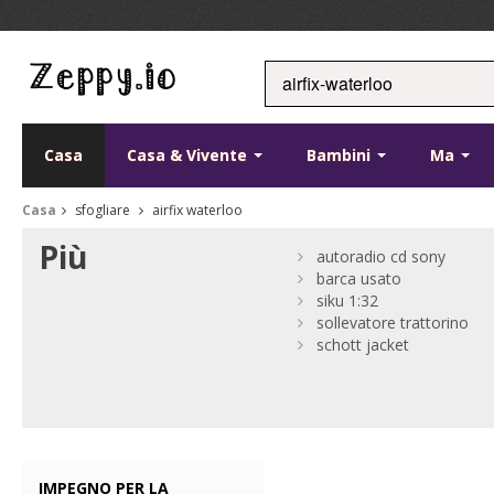
Casa
Casa & Vivente
Bambini
Ma
Casa
sfogliare
airfix waterloo
Più
autoradio cd sony
barca usato
siku 1:32
sollevatore trattorino
schott jacket
IMPEGNO PER LA