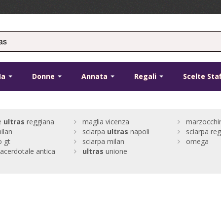
Ma
Donne
Annata
Regali
Scelte Sta
e
ultras
reggiana
maglia vicenza
marzocchin
ilan
sciarpa
ultras
napoli
sciarpa re
 gt
sciarpa milan
omega
sacerdotale antica
ultras
unione