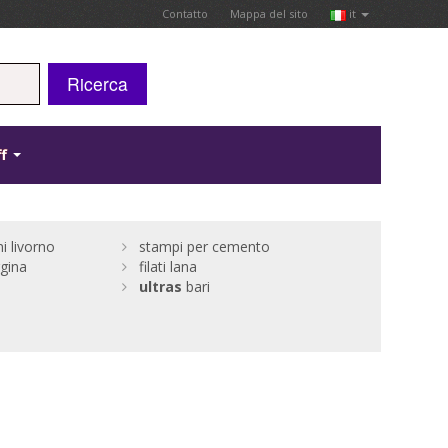
Contatto
Mappa del sito
it
Ricerca
ff
i livorno
stampi per cemento
ggina
filati lana
ultras
bari