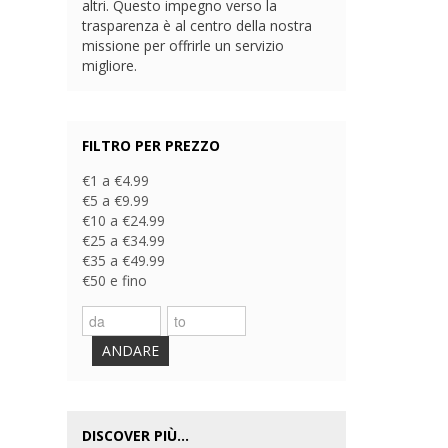
altri. Questo impegno verso la
trasparenza è al centro della nostra
missione per offrirle un servizio
migliore.
FILTRO PER PREZZO
€1 a €4.99
€5 a €9.99
€10 a €24.99
€25 a €34.99
€35 a €49.99
€50 e fino
ANDARE
DISCOVER PIÙ...