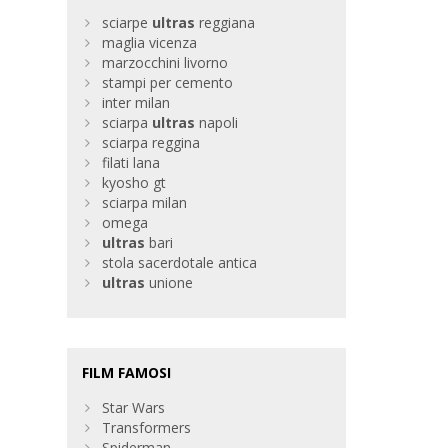
sciarpe
ultras
reggiana
maglia vicenza
marzocchini livorno
stampi per cemento
inter milan
sciarpa
ultras
napoli
sciarpa reggina
filati lana
kyosho gt
sciarpa milan
omega
ultras
bari
stola sacerdotale antica
ultras
unione
FILM FAMOSI
Star Wars
Transformers
Spiderman