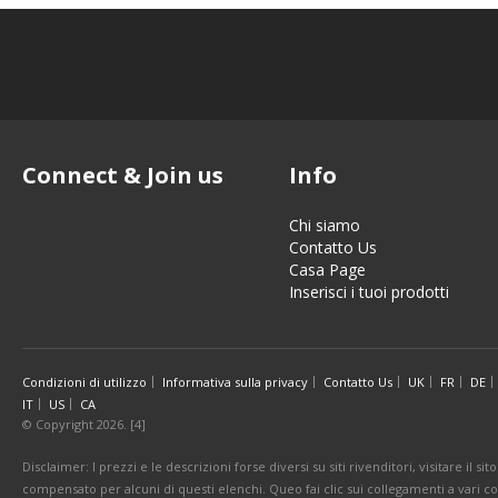
Connect & Join us
Info
Chi siamo
Contatto Us
Casa Page
Inserisci i tuoi prodotti
Condizioni di utilizzo
Informativa sulla privacy
Contatto Us
UK
FR
DE
IT
US
CA
© Copyright 2026. [4]
Disclaimer: I prezzi e le descrizioni forse diversi su siti rivenditori, visitare il 
compensato per alcuni di questi elenchi. Queo fai clic sui collegamenti a vari 