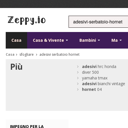
Casa
Casa & Vivente
Bambini
Ma
Casa
sfogliare
adesivi serbatoio hornet
Più
adesivi
hrc honda
diver 500
yamaha tmax
adesivi
bianchi vintage
hornet
04
IMPEGNO PER LA