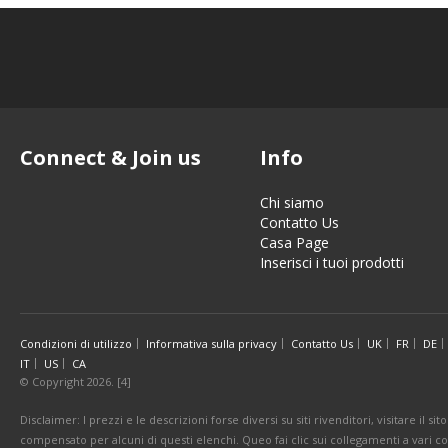
Connect & Join us
Info
Chi siamo
Contatto Us
Casa Page
Inserisci i tuoi prodotti
Condizioni di utilizzo
Informativa sulla privacy
Contatto Us
UK
FR
DE
IT
US
CA
© Copyright 2026. [4]
Disclaimer: I prezzi e le descrizioni forse diversi su siti rivenditori, visitare il 
compensato per alcuni di questi elenchi. Queo fai clic sui collegamenti a vari 