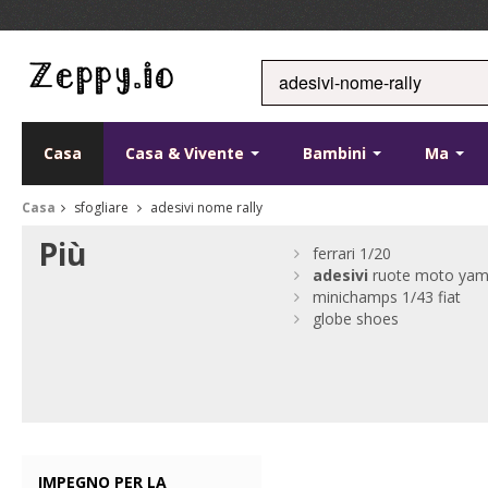
Casa
Casa & Vivente
Bambini
Ma
Casa
sfogliare
adesivi nome rally
Più
ferrari 1/20
adesivi
ruote moto ya
minichamps 1/43 fiat
globe shoes
IMPEGNO PER LA