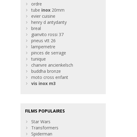
ordre
tube
inox
20mm
evier cuisine
henry d antydanty
breal
gianvito rossi 37
pneus vtt 26
lampemetre
pinces de serrage
tunique
chanvre ancienkelsch
buddha bronze
moto cross enfant
vis
inox
m3
FILMS POPULAIRES
Star Wars
Transformers
Spiderman