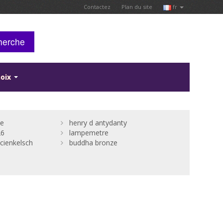
Contactez
Plan du site
fr
herche
hoix
ne
henry d antydanty
26
lampemetre
cienkelsch
buddha bronze