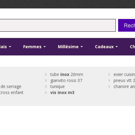
Rec
ais
Femmes
Millésime
Cadeaux
C
tube
inox
20mm
evier cuisi
gianvito rossi 37
pneus vtt 
 de serrage
tunique
chanvre an
ross enfant
vis
inox
m3