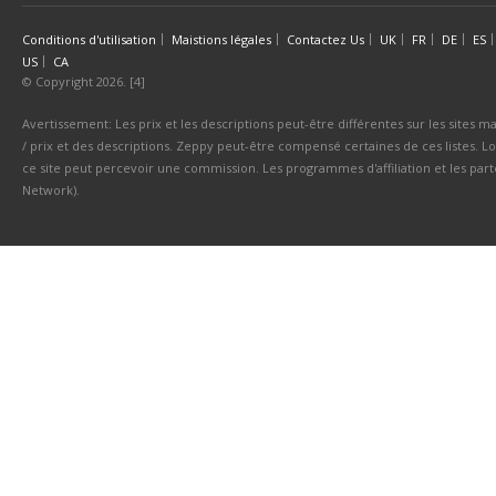
Conditions d'utilisation
Maistions légales
Contactez Us
UK
FR
DE
ES
US
CA
© Copyright 2026. [4]
Avertissement: Les prix et les descriptions peut-être différentes sur les sites ma
/ prix et des descriptions. Zeppy peut-être compensé certaines de ces listes. Lo
ce site peut percevoir une commission. Les programmes d'affiliation et les parte
Network).