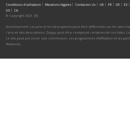
Conditions d'utilisation
Maistions légales
Contactez Us
UK
FR
DE
ES
US
CA
© Copyright 2026. [4]
Avertissement: Les prix et les descriptions peut-être différentes sur les sites ma
/ prix et des descriptions. Zeppy peut-être compensé certaines de ces listes. Lo
ce site peut percevoir une commission. Les programmes d'affiliation et les parte
Network).