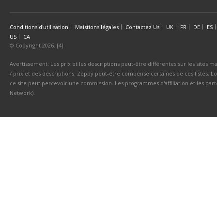
Conditions d'utilisation
Maistions légales
Contactez Us
UK
FR
DE
ES
US
CA
© Copyright 2026. [4]
Avertissement: Les prix et les descriptions peut-être différentes sur les sites ma
/ prix et des descriptions. Zeppy peut-être compensé certaines de ces listes. Lo
ce site peut percevoir une commission. Les programmes d'affiliation et les parte
Network).