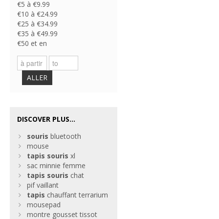
€5 à €9.99
€10 à €24.99
€25 à €34.99
€35 à €49.99
€50 et en
ALLER
DISCOVER PLUS...
souris
bluetooth
mouse
tapis
souris
xl
sac minnie femme
tapis
souris
chat
pif vaillant
tapis
chauffant terrarium
mousepad
montre gousset tissot