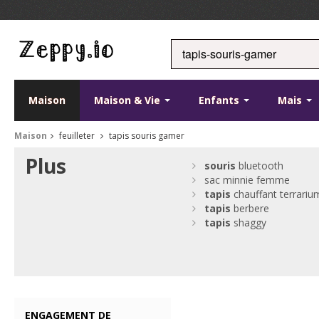
Maison
Maison & Vie
Enfants
Mais
Maison
feuilleter
tapis souris gamer
Plus
souris
bluetooth
sac minnie femme
tapis
chauffant terrariu
tapis
berbere
tapis
shaggy
ENGAGEMENT DE