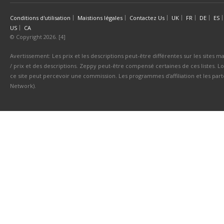
Conditions d'utilisation
Maistions légales
Contactez Us
UK
FR
DE
ES
US
CA
© Copyright 2026. [4]
Avertissement: Les prix et les descriptions peut-être différentes sur les sites ma
/ prix et des descriptions. Zeppy peut-être compensé certaines de ces listes. Lo
ce site peut percevoir une commission. Les programmes d'affiliation et les parte
Network).