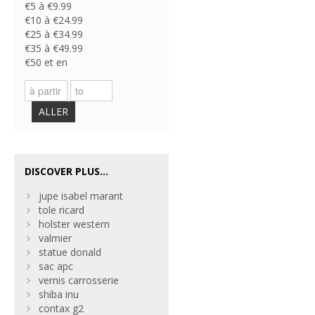
€5 à €9.99
€10 à €24.99
€25 à €34.99
€35 à €49.99
€50 et en
ALLER
DISCOVER PLUS...
jupe isabel marant
tole ricard
holster western
valmier
statue donald
sac apc
vernis carrosserie
shiba inu
contax g2