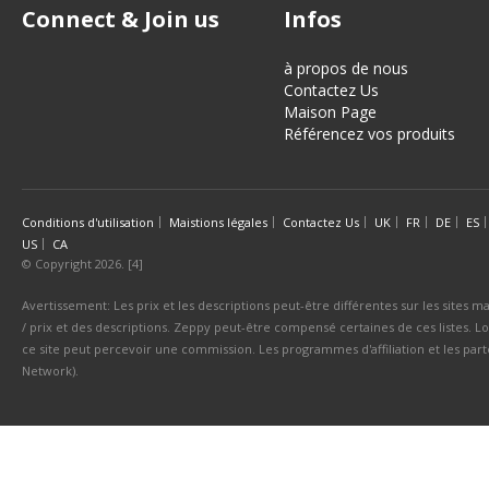
Connect & Join us
Infos
à propos de nous
Contactez Us
Maison Page
Référencez vos produits
Conditions d'utilisation
Maistions légales
Contactez Us
UK
FR
DE
ES
US
CA
© Copyright 2026. [4]
Avertissement: Les prix et les descriptions peut-être différentes sur les sites ma
/ prix et des descriptions. Zeppy peut-être compensé certaines de ces listes. Lo
ce site peut percevoir une commission. Les programmes d'affiliation et les parte
Network).