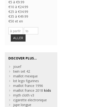
€5 à €9.99
€10 à €24.99
€25 à €34.99
€35 à €49.99
€50 et en
ALLER
DISCOVER PLUS...
jouef
twin set 42
maillot mexique
lot lego figurines
maillot france 1996
maillot france 2018
kids
myth cloth v3
cigarette electronique
jupe longue