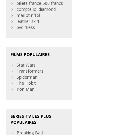
billets france 500 francs
compte lol diamond
maillot nfl xl
leather skirt
pvc dress
FILMS POPULAIRES
Star Wars
Transformers
Spiderman
The Hobit
Iron Man
SÉRIES TV LES PLUS
POPULAIRES
Breaking Bad