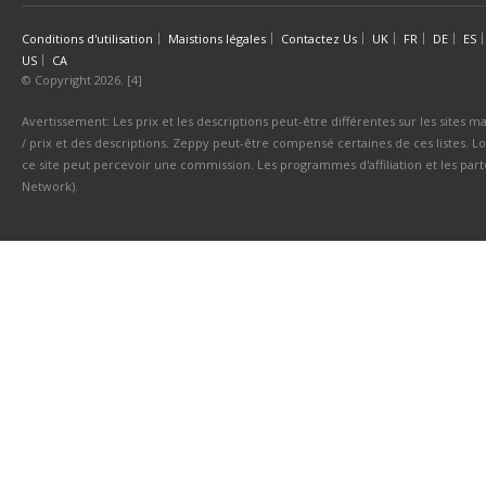
Conditions d'utilisation
Maistions légales
Contactez Us
UK
FR
DE
ES
US
CA
© Copyright 2026. [4]
Avertissement: Les prix et les descriptions peut-être différentes sur les sites ma
/ prix et des descriptions. Zeppy peut-être compensé certaines de ces listes. Lo
ce site peut percevoir une commission. Les programmes d'affiliation et les parte
Network).