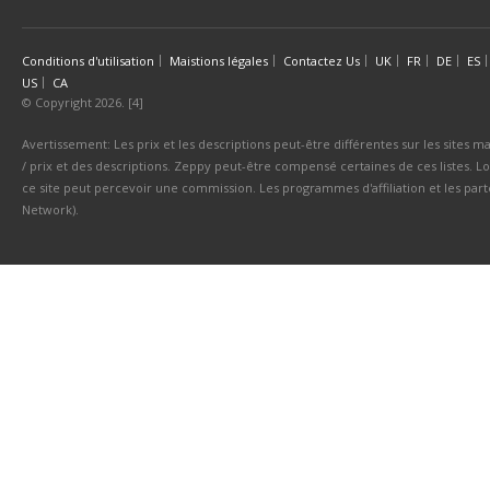
Conditions d'utilisation
Maistions légales
Contactez Us
UK
FR
DE
ES
US
CA
© Copyright 2026. [4]
Avertissement: Les prix et les descriptions peut-être différentes sur les sites ma
/ prix et des descriptions. Zeppy peut-être compensé certaines de ces listes. Lo
ce site peut percevoir une commission. Les programmes d'affiliation et les parte
Network).