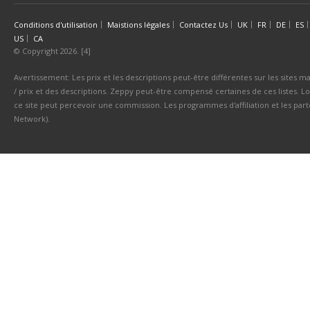
Conditions d'utilisation
Maistions légales
Contactez Us
UK
FR
DE
ES
US
CA
© Copyright 2026. [4]
Avertissement: Les prix et les descriptions peut-être différentes sur les sites ma
/ prix et des descriptions. Zeppy peut-être compensé certaines de ces listes. Lo
ce site peut percevoir une commission. Les programmes d'affiliation et les parte
Network).