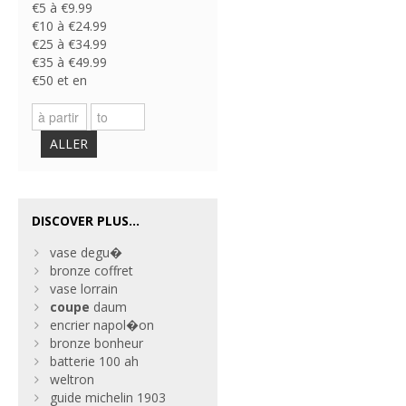
€5 à €9.99
€10 à €24.99
€25 à €34.99
€35 à €49.99
€50 et en
ALLER
DISCOVER PLUS...
vase degu�
bronze coffret
vase lorrain
coupe
daum
encrier napol�on
bronze bonheur
batterie 100 ah
weltron
guide michelin 1903