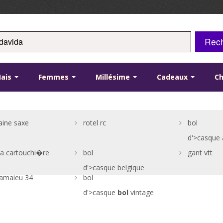
Rec
ais
Femmes
Millésime
Cadeaux
C
aine saxe
rotel rc
bol
d'>casque 
ria cartouchi�re
bol
gant vtt
d'>casque belgique
camaieu 34
bol
d'>casque
bol
vintage