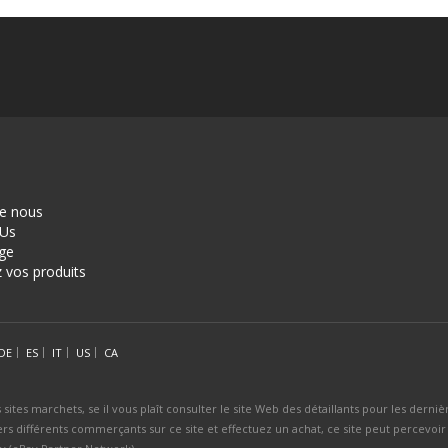
de nous
 Us
ge
 vos produits
DE
ES
IT
US
CA
 sites marchets, se il vous plaît consulter le site Web des détaillants pour les derni
ers différents commerçants sur ce site et effectuez un achat, ce site peut percevoir