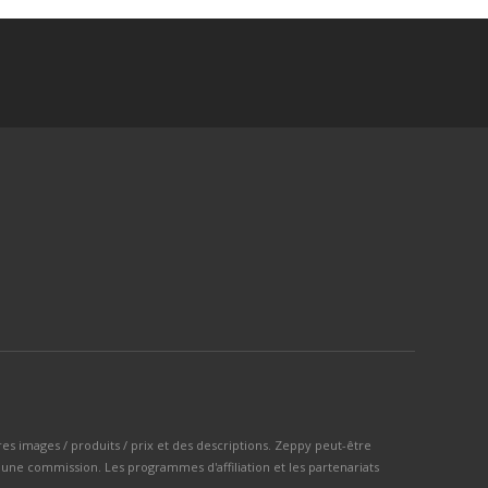
ères images / produits / prix et des descriptions. Zeppy peut-être
 une commission. Les programmes d'affiliation et les partenariats