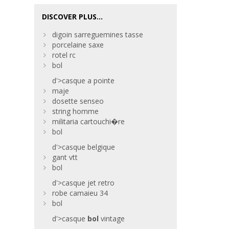
DISCOVER PLUS...
digoin sarreguemines tasse
porcelaine saxe
rotel rc
bol
d'>casque a pointe
maje
dosette senseo
string homme
militaria cartouchi�re
bol
d'>casque belgique
gant vtt
bol
d'>casque jet retro
robe camaieu 34
bol
d'>casque
bol
vintage