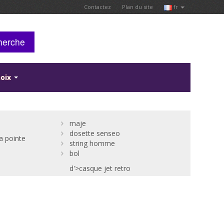
Contactez
Plan du site
fr
herche
hoix
maje
dosette senseo
a pointe
string homme
bol
d'>casque jet retro