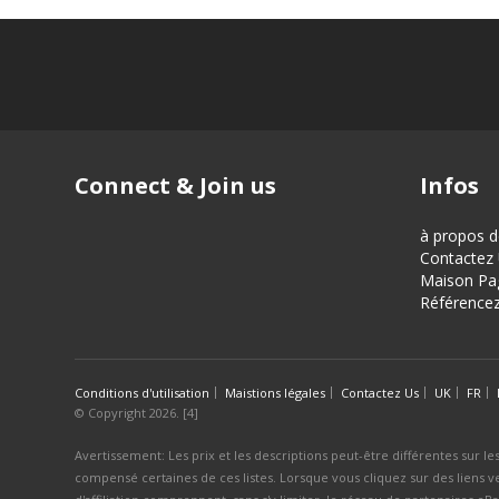
Connect & Join us
Infos
à propos 
Contactez
Maison Pa
Référencez
Conditions d'utilisation
Maistions légales
Contactez Us
UK
FR
© Copyright 2026. [4]
Avertissement: Les prix et les descriptions peut-être différentes sur les
compensé certaines de ces listes. Lorsque vous cliquez sur des liens v