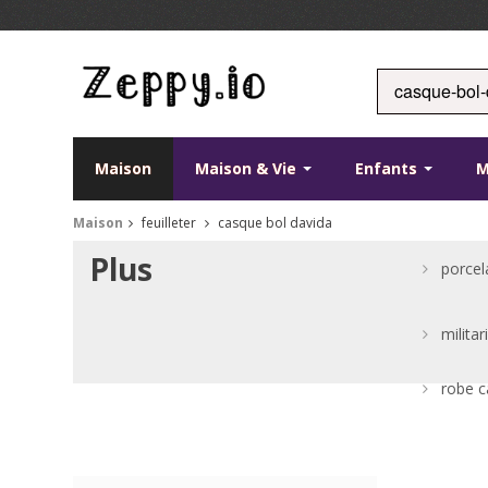
Maison
Maison & Vie
Enfants
M
Maison
feuilleter
casque bol davida
Plus
porcel
milita
robe 