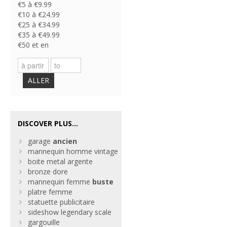
€5 à €9.99
€10 à €24.99
€25 à €34.99
€35 à €49.99
€50 et en
ALLER
DISCOVER PLUS...
garage
ancien
mannequin homme vintage
boite metal argente
bronze dore
mannequin femme
buste
platre femme
statuette publicitaire
sideshow legendary scale
gargouille