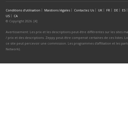
Conditions d'utilisation
Maistions légales
Contactez Us
UK
FR
DE
ES
US
CA
© Copyright 2026. [4]
Avertissement: Les prix et les descriptions peut-être différentes sur les sites ma
/ prix et des descriptions. Zeppy peut-être compensé certaines de ces listes. Lo
ce site peut percevoir une commission. Les programmes d'affiliation et les parte
Network).