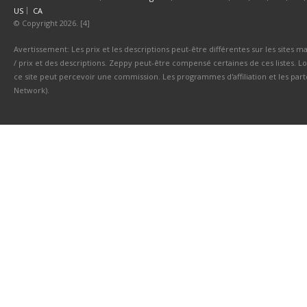
US
CA
© Copyright 2026. [4]
Avertissement: Les prix et les descriptions peut-être différentes sur les sites ma
/ prix et des descriptions. Zeppy peut-être compensé certaines de ces listes. Lo
ce site peut percevoir une commission. Les programmes d'affiliation et les parte
Network).