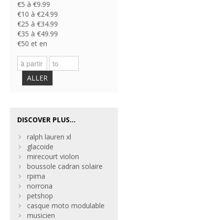
€5 à €9.99
€10 à €24.99
€25 à €34.99
€35 à €49.99
€50 et en
ALLER
DISCOVER PLUS...
ralph lauren xl
glacoide
mirecourt violon
boussole cadran solaire
rpima
norrona
petshop
casque moto modulable
musicien