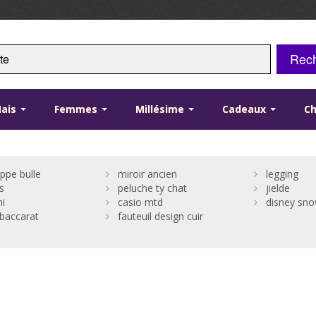
Rec
ais
Femmes
Millésime
Cadeaux
C
ppe bulle
miroir ancien
legging
s
peluche ty chat
jielde
ni
casio mtd
disney sno
 baccarat
fauteuil design cuir