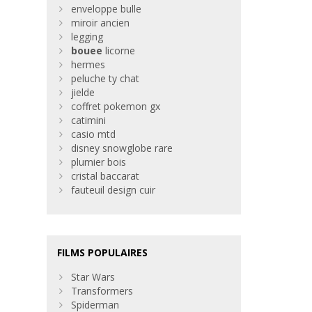
enveloppe bulle
miroir ancien
legging
bouee
licorne
hermes
peluche ty chat
jielde
coffret pokemon gx
catimini
casio mtd
disney snowglobe rare
plumier bois
cristal baccarat
fauteuil design cuir
FILMS POPULAIRES
Star Wars
Transformers
Spiderman