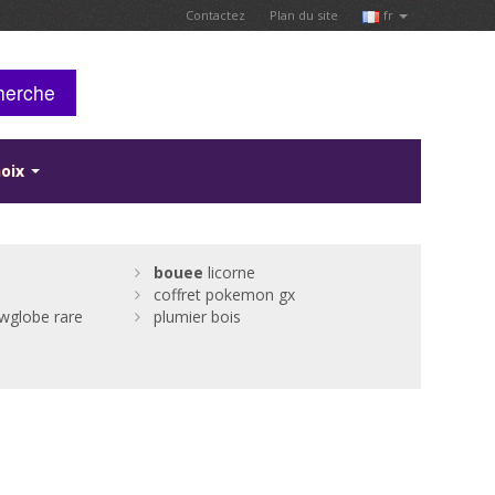
Contactez
Plan du site
fr
herche
hoix
bouee
licorne
coffret pokemon gx
wglobe rare
plumier bois